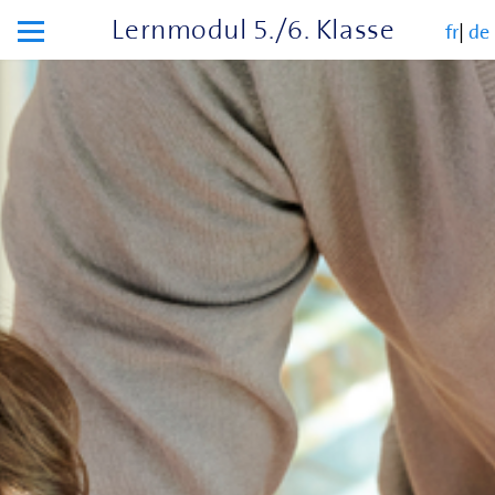
Lernmodul 5./6. Klasse
fr
|
de